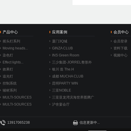
产品中心
应用案例
会员中心
摇头灯系列
厦门3Q城
会员登录
Moving heads...
GINZA CLUB
资料下载
染色灯
INS Green Room
视频中心
Effect lights...
三少集团-JORREL整形外
效果灯
科医院接待厅
银川 造 The.H
追光灯
成都 MUCHA CLUB
控制系统
昆明PARTY WIN
辅材系列
三亚NOBLE
MULTI-SOURCES
三亚亚龙湾滨海世界图腾广
6 SERI...
MULTI-SOURCES
场
沪舍宴会厅
3 SERI...
13917065238
信息更新中...