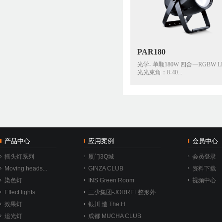
PAR180
光学- 单颗180W 四合一RGBW L
光光束角：8-40...
产品中心
应用案例
会员中心
摇头灯系列
厦门3Q城
会员登录
Moving heads...
GINZA CLUB
资料下载
染色灯
INS Green Room
视频中心
Effect lights...
三少集团-JORREL整形外
效果灯
科医院接待厅
银川 造 The.H
追光灯
成都 MUCHA CLUB