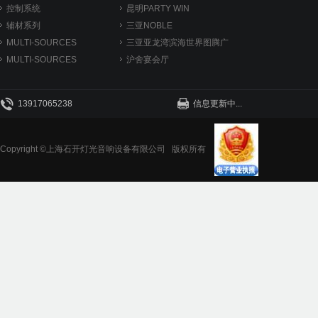
控制系统
昆明PARTY WIN
辅材系列
三亚NOBLE
MULTI-SOURCES
三亚亚龙湾滨海世界图腾广
6 SERI...
MULTI-SOURCES
场
沪舍宴会厅
3 SERI...
13917065238
信息更新中...
Copyright ©上海石开灯光音响设备有限公司 版权所有