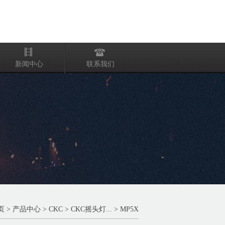
新闻中心
联系我们
页
>
产品中心
>
CKC
>
CKC摇头灯...
> MP5X