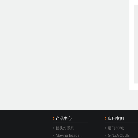
产品中心
应用案例
摇头灯系列
厦门3Q城
Moving heads...
GINZA CLUB