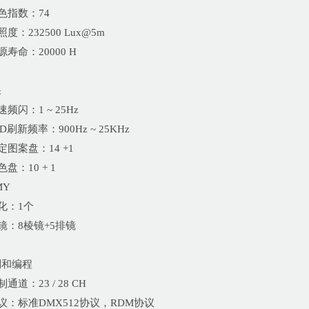
显色指数：74
光照度：232500 Lux@5m
光源寿命：20000 H
果
快速频闪：1 ~ 25Hz
LED刷新频率：900Hz ~ 25KHz
固定图案盘：14 +1
色盘：10 + 1
MY
雾化：1个
棱镜：8棱镜+5排镜
制和编程
制通道：23 / 28 CH
协议：标准DMX512协议，RDM协议