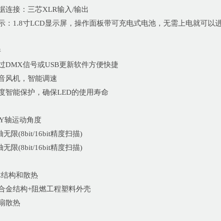
数据连接：三芯XLR输入/输出
显示：1.8寸LCD显示屏，操作面板带可充电式电池，无需上电就可
件
通过DMX信号或USB更新软件方便快捷
静音风机，智能调速
温度智能保护，确保LED的使用寿命
Y轴运动角度
轴无限(8bit/16bit精度扫描)
轴无限(8bit/16bit精度扫描)
体结构和散热
铝合金结构+阻燃工程塑料外壳
风扇散热