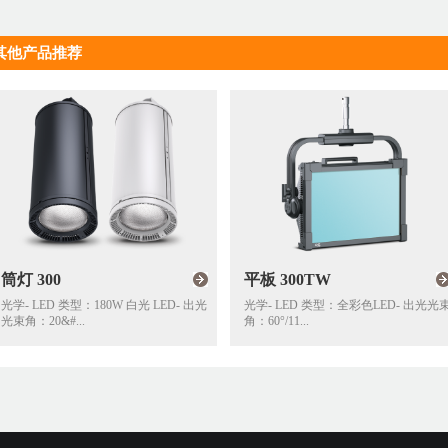
其他产品推荐
平板 300TW
聚光350
D- 出光
光学- LED 类型：全彩色LED- 出光光束
光学- 单颗350W 暖白3000
角：60°/11...
选)- 出光光束角：...