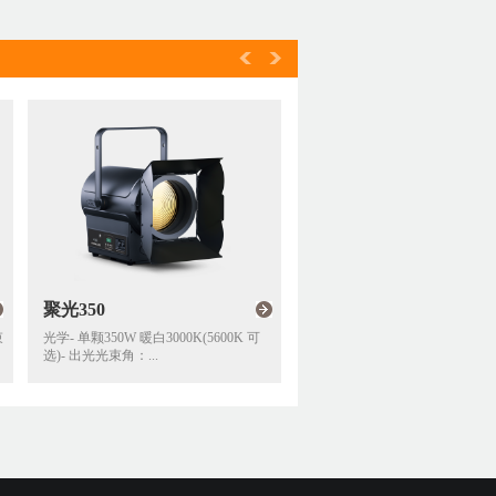
聚光250
筒灯 300FC
K(5600K 可
光学- 单颗250W 3000K LED(5600K 可
光学- LED 类
选)- 出光光束角：...
源- 出光光束角：2.