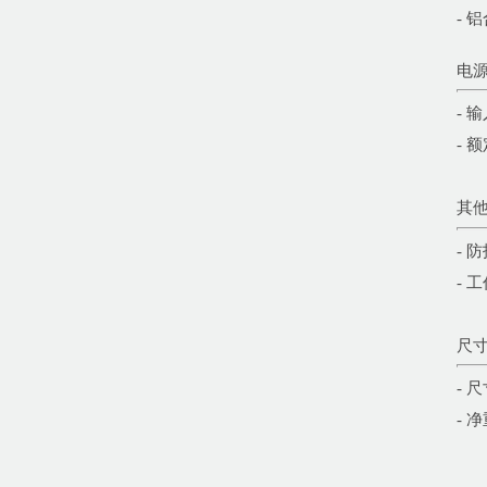
- 
电
- 输
- 
其
- 
- 
尺
- 
- 净