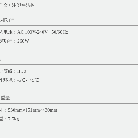
铝合金+ 注塑件结构
源和功率
入电压：AC 100V-240V 50/60Hz
额定功率：260W
他
防护等级：IP30
工作环境：-5℃- 45℃
寸重量
尺寸：530mm×151mm×430mm
重：7.5kg