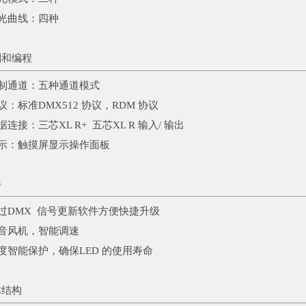
调光曲线：四种
制和编程
控制通道：五种通道模式
协议：标准DMX512 协议，RDM 协议
数据连接：三芯XL R+ 五芯XL R 输入/ 输出
显示：触摸屏显示操作面板
件
通过DMX 信号更新软件方便快捷升级
静音风机，智能调速
温度智能保护，确保LED 的使用寿命
体结构