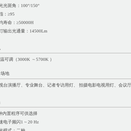
出光光斑角：100°/150°
显指：≥95
平均寿命：≥50000H
整灯输出光通量：14500Lm
色
色温可调（3000K ~ 5700K ）
合场地
 电视台演播厅、专业舞台、记者专访用灯、 拍摄电影电视用灯、会议
果
3 种内置程序可供选择
快速电子频闪1 ~ 20 Hz
调光模式：二种