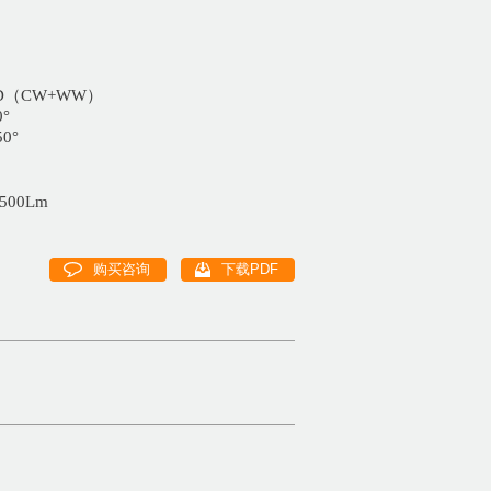
ED（CW+WW）
°
0°
00Lm
购买咨询
下载PDF